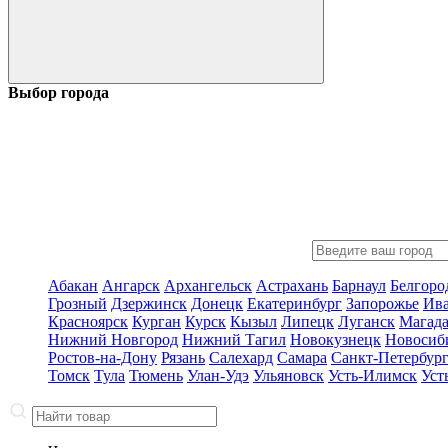
Выбор города
Абакан
Ангарск
Архангельск
Астрахань
Барнаул
Белгоро
Грозный
Дзержинск
Донецк
Екатеринбург
Запорожье
Ив
Красноярск
Курган
Курск
Кызыл
Липецк
Луганск
Магад
Нижний Новгород
Нижний Тагил
Новокузнецк
Новосиб
Ростов-на-Дону
Рязань
Салехард
Самара
Санкт-Петербур
Томск
Тула
Тюмень
Улан-Удэ
Ульяновск
Усть-Илимск
Уст