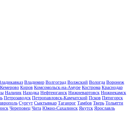
Владикавказ
Владимир
Волгоград
Волжский
Вологда
Воронеж
Кемерово
Киров
Комсомольск-на-Амуре
Кострома
Краснодар
ны
Нальчик
Находка
Нефтеюганск
Нижневартовск
Нижнекамск
мь
Петрозаводск
Петропавловск-Камчатский
Псков
Пятигорск
аврополь
Сургут
Сыктывкар
Таганрог
Тамбов
Тверь
Тольятти
инск
Череповец
Чита
Южно-Сахалинск
Якутск
Ярославль