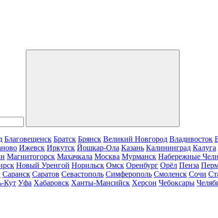
д
Благовещенск
Братск
Брянск
Великий Новгород
Владивосток
аново
Ижевск
Иркутск
Йошкар-Ола
Казань
Калининград
Калуга
ан
Магнитогорск
Махачкала
Москва
Мурманск
Набережные Чел
ирск
Новый Уренгой
Норильск
Омск
Оренбург
Орёл
Пенза
Пер
г
Саранск
Саратов
Севастополь
Симферополь
Смоленск
Сочи
Ст
ь-Кут
Уфа
Хабаровск
Ханты-Мансийск
Херсон
Чебоксары
Челяб