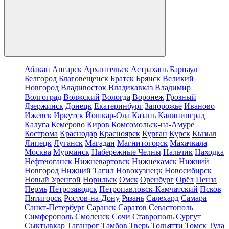
Абакан
Ангарск
Архангельск
Астрахань
Барнаул
Белгород
Благовещенск
Братск
Брянск
Великий
Новгород
Владивосток
Владикавказ
Владимир
Волгоград
Волжский
Вологда
Воронеж
Грозный
Дзержинск
Донецк
Екатеринбург
Запорожье
Иваново
Ижевск
Иркутск
Йошкар-Ола
Казань
Калининград
Калуга
Кемерово
Киров
Комсомольск-на-Амуре
Кострома
Краснодар
Красноярск
Курган
Курск
Кызыл
Липецк
Луганск
Магадан
Магнитогорск
Махачкала
Москва
Мурманск
Набережные Челны
Нальчик
Находка
Нефтеюганск
Нижневартовск
Нижнекамск
Нижний
Новгород
Нижний Тагил
Новокузнецк
Новосибирск
Новый Уренгой
Норильск
Омск
Оренбург
Орёл
Пенза
Пермь
Петрозаводск
Петропавловск-Камчатский
Псков
Пятигорск
Ростов-на-Дону
Рязань
Салехард
Самара
Санкт-Петербург
Саранск
Саратов
Севастополь
Симферополь
Смоленск
Сочи
Ставрополь
Сургут
Сыктывкар
Таганрог
Тамбов
Тверь
Тольятти
Томск
Тула