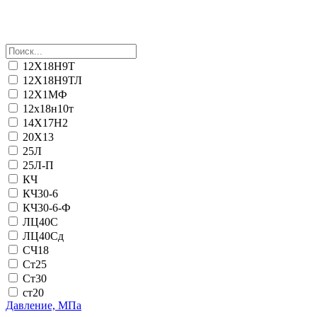
12Х18Н9Т
12Х18Н9ТЛ
12Х1МФ
12х18н10т
14Х17Н2
20Х13
25Л
25Л-П
КЧ
КЧ30-6
КЧ30-6-Ф
ЛЦ40С
ЛЦ40Сд
СЧ18
Ст25
Ст30
ст20
Давление, МПа