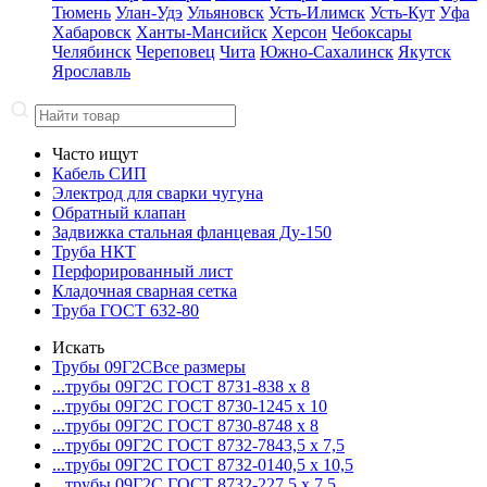
Тюмень
Улан-Удэ
Ульяновск
Усть-Илимск
Усть-Кут
Уфа
Хабаровск
Ханты-Мансийск
Херсон
Чебоксары
Челябинск
Череповец
Чита
Южно-Сахалинск
Якутск
Ярославль
Часто ищут
Кабель СИП
Электрод для сварки чугуна
Обратный клапан
Задвижка стальная фланцевая Ду-150
Труба НКТ
Перфорированный лист
Кладочная сварная сетка
Труба ГОСТ 632-80
Искать
Трубы 09Г2С
Все размеры
...трубы 09Г2С ГОСТ 8731-8
38 x 8
...трубы 09Г2С ГОСТ 8730-12
45 x 10
...трубы 09Г2С ГОСТ 8730-87
48 x 8
...трубы 09Г2С ГОСТ 8732-78
43,5 x 7,5
...трубы 09Г2С ГОСТ 8732-01
40,5 x 10,5
...трубы 09Г2С ГОСТ 8732-22
7,5 x 7,5