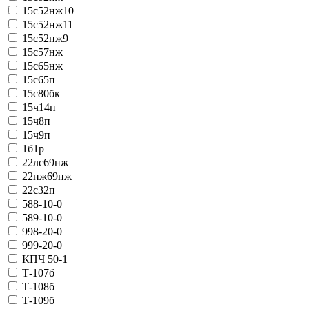
15с52нж10
15с52нж11
15с52нж9
15с57нж
15с65нж
15с65п
15с80бк
15ч14п
15ч8п
15ч9п
1б1р
22лс69нж
22нж69нж
22с32п
588-10-0
589-10-0
998-20-0
999-20-0
КПЧ 50-1
Т-107б
Т-108б
Т-109б