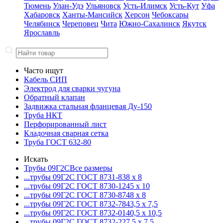
Тюмень
Улан-Удэ
Ульяновск
Усть-Илимск
Усть-Кут
Уфа
Хабаровск
Ханты-Мансийск
Херсон
Чебоксары
Челябинск
Череповец
Чита
Южно-Сахалинск
Якутск
Ярославль
Часто ищут
Кабель СИП
Электрод для сварки чугуна
Обратный клапан
Задвижка стальная фланцевая Ду-150
Труба НКТ
Перфорированный лист
Кладочная сварная сетка
Труба ГОСТ 632-80
Искать
Трубы 09Г2С
Все размеры
...трубы 09Г2С ГОСТ 8731-8
38 x 8
...трубы 09Г2С ГОСТ 8730-12
45 x 10
...трубы 09Г2С ГОСТ 8730-87
48 x 8
...трубы 09Г2С ГОСТ 8732-78
43,5 x 7,5
...трубы 09Г2С ГОСТ 8732-01
40,5 x 10,5
...трубы 09Г2С ГОСТ 8732-22
7,5 x 7,5