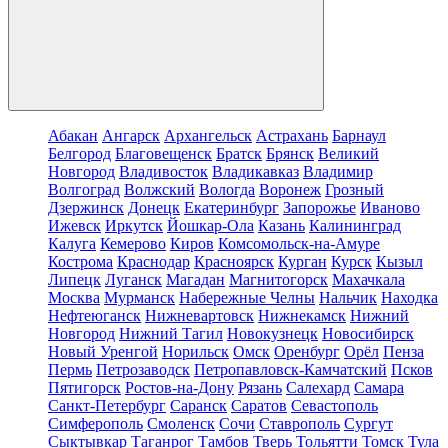
Абакан
Ангарск
Архангельск
Астрахань
Барнаул
Белгород
Благовещенск
Братск
Брянск
Великий
Новгород
Владивосток
Владикавказ
Владимир
Волгоград
Волжский
Вологда
Воронеж
Грозный
Дзержинск
Донецк
Екатеринбург
Запорожье
Иваново
Ижевск
Иркутск
Йошкар-Ола
Казань
Калининград
Калуга
Кемерово
Киров
Комсомольск-на-Амуре
Кострома
Краснодар
Красноярск
Курган
Курск
Кызыл
Липецк
Луганск
Магадан
Магнитогорск
Махачкала
Москва
Мурманск
Набережные Челны
Нальчик
Находка
Нефтеюганск
Нижневартовск
Нижнекамск
Нижний
Новгород
Нижний Тагил
Новокузнецк
Новосибирск
Новый Уренгой
Норильск
Омск
Оренбург
Орёл
Пенза
Пермь
Петрозаводск
Петропавловск-Камчатский
Псков
Пятигорск
Ростов-на-Дону
Рязань
Салехард
Самара
Санкт-Петербург
Саранск
Саратов
Севастополь
Симферополь
Смоленск
Сочи
Ставрополь
Сургут
Сыктывкар
Таганрог
Тамбов
Тверь
Тольятти
Томск
Тула